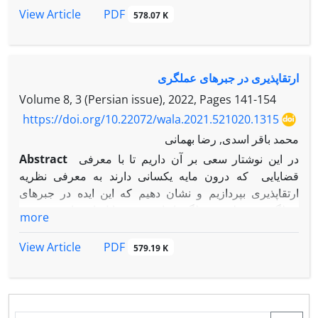
PDF
View Article
578.07 K
ارتقاپذیری در جبرهای عملگری
Volume 8, 3 (Persian issue), 2022, Pages
141-154
https://doi.org/10.22072/wala.2021.521020.1315
محمد باقر اسدی, رضا بهمانی
Abstract
در این نوشتار سعی بر آن داریم تا با معرفی
قضایایی که درون مایه یکسانی دارند به معرفی نظریه
ارتقاپذیری بپردازیم و نشان دهیم که این ایده در جبرهای
عملگری و نظریه عملگرها تا چه حد قابل استفاده و تعمیم
more
است. پس از آن به معرفی قضایا و تعمیم ‌برخی از آن‌ها
می‌پردازیم و به وجود ایده اثبات یکسانی برای این دست از
PDF
View Article
579.19 K
قضیه‌ها اشاره می‌نماییم.