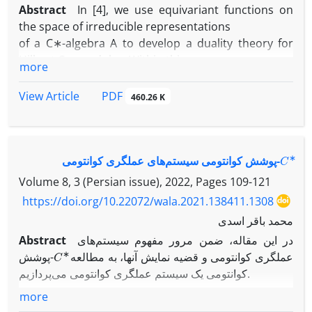
Abstract
In [4], we use equivariant functions on
the space of irreducible representations
of a C∗-algebra A to develop a duality theory for
Hilbert C∗-modules. Within this
more
framework, each Hilbert C∗-module corresponds to
an operator bundle defined
PDF
View Article
460.26 K
over the set of all non-zero irreducible
representations of A.
In this short note, we characterize the condition
∗
C
under which operator bundles,
-پوشش کوانتومی سیستم‌های عملگری کوانتومی
regarded as Hilbert C∗-modules admit no frames.
Volume 8, 3 (Persian issue), 2022, Pages
109-121
https://doi.org/10.22072/wala.2021.138411.1308
محمد باقر اسدی
Abstract
در این مقاله، ضمن مرور مفهوم سیستم‌های
C
∗
عملگری کوانتومی و قضیه نمایش آنها، به مطالعه
-پوشش
کوانتومی یک سیستم عملگری کوانتومی می‌پردازیم.
more