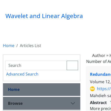
Wavelet and Linear Algebra
Home
Articles List
Author =
Number of Ar
Advanced Search
Redundancy
Volume 12,
https:/
Home
Mahdieh sa
Abstract
Browse
More precis