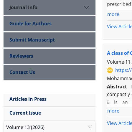
prescribed 
Journal Info
more
Guide for Authors
View Articl
Submit Manuscript
A class of
Reviewers
Volume 11,
https:/
Contact Us
Mohammad 
Abstract
compactly 
k
Articles in Press
is an in
s
u
p
p
g
⊆
[
(
k
more
Current Issue
Gabor frame
View Articl
Volume 13 (2026)