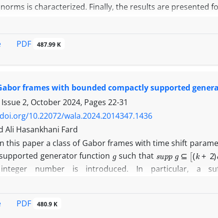
norms is characterized. Finally, the results are presented 
PDF
e
487.99 K
 Gabor frames with bounded compactly supported genera
 Issue 2, October 2024, Pages
22-31
/doi.org/10.22072/wala.2024.2014347.1436
Ali Hasankhani Fard
In this paper a class of Gabor frames with time shift param
g
s
u
p
p
g
⊆
[
(
k
+
2
)
a
supported generator function
such that
teger number is introduced. In particular, a su
+
2
)
a
−
2
b
,
k
a
+
1
b
]
g
′
and positive decreasing derivative
, is given.
PDF
e
480.9 K