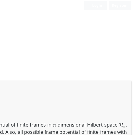
Login
Register
n
H
n
ial of finite frames in
-dimensional Hilbert space
.
. Also, all possible frame potential of finite frames with