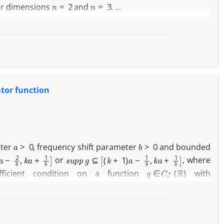
n
=
2
n
=
3
for dimensions
and
. ...
tor function
a
>
0
b
>
0
eter
, frequency shift parameter
and bounded
−
2
b
,
k
a
+
1
b
]
s
u
p
p
g
⊆
[
(
k
+
1
)
a
−
1
b
,
k
a
+
1
b
]
or
, where
g
∈
C
c
+
(
R
)
fficient condition on a function
with
(
k
a
−
1
b
,
(
k
+
2
)
a
)
{
E
m
b
T
n
a
g
}
m
,
n
∈
Z
on
, that make
into a