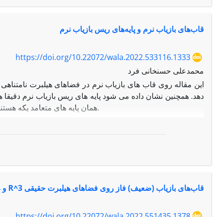
قاب‌های بازیاب نرم و پایه‌های ریس بازیاب نرم
https://doi.org/10.22072/wala.2022.533116.1333
محمدعلی حسنخانی فرد
این مقاله روی قاب های بازیاب نرم در فضاهای هیلبرت نامتناهی
دهد. همچنین نشان داده می شود پایه های ریس بازیاب نرم دقیقا ه
همان پایه های متعامد یکه هستند. علاوه بر این نشان داده می شود که خاصیت بازیاب نرمی تحت آشفتگی پایا نیست.
قاب‌های بازیاب (ضعیف) فاز روی فضاهای هیلبرت حقیقی R^3 و R^4
https://doi.org/10.22072/wala.2022.551435.1378