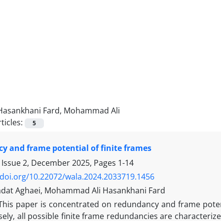
Hasankhani Fard, Mohammad Ali
ticles:
5
 and frame potential of finite frames
 Issue 2, December 2025, Pages
1-14
/doi.org/10.22072/wala.2024.2033719.1456
dat Aghaei, Mohammad Ali Hasankhani Fard
This paper is concentrated on redundancy and frame potent
ely, all possible finite frame redundancies are characterized