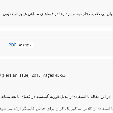
در بازیابی ضعیف فاز توسط بردارها در فضاهای متناهی هیلبرت حقیقی
PDF
e
617.12 K
بازیاب 
در خانواده قاب‌های دو عضوی در
 (Persian issue), 2018, Pages
45-53
چگال نیستند.
همچنین نشان خواهیم داد قاب‌های بازیاب ضعیف فاز در
در این مقاله با استفاده از تبدیل فوریه گسسته در فضای با بعد متناهی
فاقد هر گونه مضربی از بردارهای پایه استاندارد هستند.
ا استفاده از کلاس مذکور یک کران برای حدس فایتینگر ارائه می‌ش