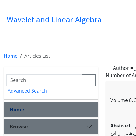
Wavelet and Linear Algebra
Home
Articles List
Author =
Number of Ar
Advanced Search
Volume 8, 3
Home
Abstract
Browse
هایی از این