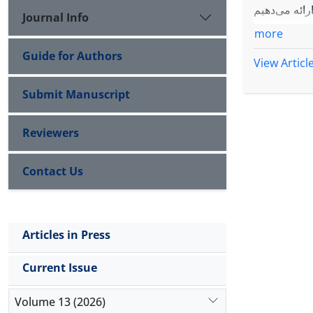
Journal Info
more
Guide for Authors
View Articl
Submit Manuscript
Reviewers
Contact Us
Articles in Press
Current Issue
Volume 13 (2026)