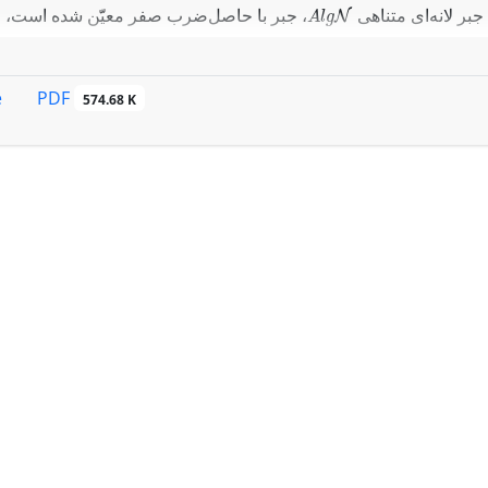
A
l
g
N
 جبر لانه‌ای متناهی
PDF
e
574.68 K