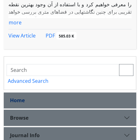
را معرفی خواهیم کرد و با استفاده از آن وجود بهترین نقطه
تقریبی برای چنین نگاشتهایی در فضاهای متری بررسی خواهد
شد. یکتایی این نقطه با افزودن یک شرط که آن را خاصیت ‎
more
U
C
‎ خواهیم نامید حاصل خواهد شد.
در انتها یک کاربرد ارائه خواهیم داد تا نتایجمان را توصیف کند.
PDF
View Article
585.03 K
Advanced Search
Home
Browse
Journal Info