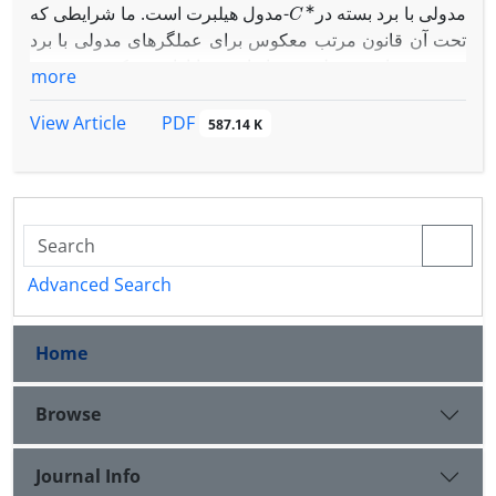
C
∗
مدولی با برد بسته در
-مدول هیلبرت است. ما شرایطی که
تحت آن قانون مرتب معکوس برای عملگرهای مدولی با برد
بسته و تصاویر مدولی برقرار است را ارائه می‌کنیم. هم‌چنین
more
B
A
نشان می‌دهیم که برای دو عملگر مدولی
و
با برد بسته،
اگر
PDF
View Article
587.14 K
B
A
=
0
آن‌گاه
A
†
B
†
=
0
.
به‌علاوه شرایط جدیدی برای مشخص‌سازی عملگرهای
C
∗
-مدول هیلبرت ارائه می‌دهیم.
مدولی نرمال در
Advanced Search
Home
Browse
Journal Info