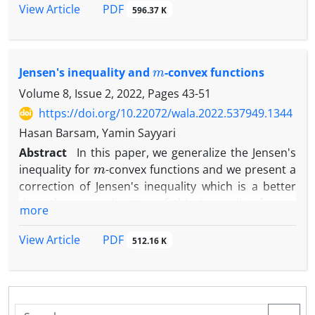
محدب
PDF
View Article
596.37 K
مورد بررسی قرار گرفته است و در ادامه بهبودها و تعمیم
هایی از نامساوی ینسن و نامساوی ینسن−مرسر برای توابع
دوبار
m
Jensen's inequality and
-convex functions
مشتق پذیر ارائه شده است، که در آن ها خاصیت به طور قوی
محدب بودن، برای تابع هدف، از قبل مفروض نیست.
Volume 8, Issue 2, 2022, Pages
43-51
همچنین نتایج مقاله [۱۸] نیز بهبود داده شده است.
https://doi.org/10.22072/wala.2022.537949.1344
Hasan Barsam, Yamin Sayyari
Abstract
In this paper, we generalize the Jensen's
m
inequality for
-convex functions and we present a
correction of Jensen's inequality which is a better
m
than the generalization of this inequality for
-
more
convex functions. ّFinally we have found new lower
and upper bounds for Jensen's discrete inequality.
PDF
View Article
512.16 K