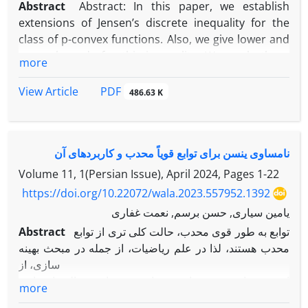
Abstract
Abstract: In this paper, we establish
extensions of Jensen’s discrete inequality for the
class of p-convex functions. Also, we give lower and
upper bounds for this inequality. We apply these
more
results in information theory and obtain new and
strong bounds for Shannon’s entropy of a
PDF
View Article
486.63 K
probability distribution. Also, We give some
applications.
نامساوی ینسن برای توابع قویاً محدب و کاربردهای آن
Volume 11, 1(Persian Issue), April 2024, Pages
1-22
https://doi.org/10.22072/wala.2023.557952.1392
یامین سیاری, حسن برسم, نعمت غفاری
Abstract
توابع به طور قوی محدب، حالت کلی تری از توابع
محدب هستند، لذا در علم ریاضیات، از جمله در مبحث بهینه
سازی، از
اهمیت زیادی برخوردار می باشند. در این مقاله نامساوی
more
ینسن و نامساوی ینسن−مرسر، برای توابع به طور قوی