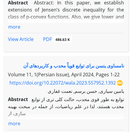
Abstract
Abstract: In this paper, we establish
extensions of Jensen’s discrete inequality for the
class of p-convex functions. Also, we give lower and
upper bounds for this inequality. We apply these
more
results in information theory and obtain new and
strong bounds for Shannon’s entropy of a
PDF
View Article
486.63 K
probability distribution. Also, We give some
applications.
نامساوی ینسن برای توابع قویاً محدب و کاربردهای آن
Volume 11, 1(Persian Issue), April 2024, Pages
1-22
https://doi.org/10.22072/wala.2023.557952.1392
یامین سیاری, حسن برسم, نعمت غفاری
Abstract
توابع به طور قوی محدب، حالت کلی تری از توابع
محدب هستند، لذا در علم ریاضیات، از جمله در مبحث بهینه
سازی، از
اهمیت زیادی برخوردار می باشند. در این مقاله نامساوی
more
ینسن و نامساوی ینسن−مرسر، برای توابع به طور قوی