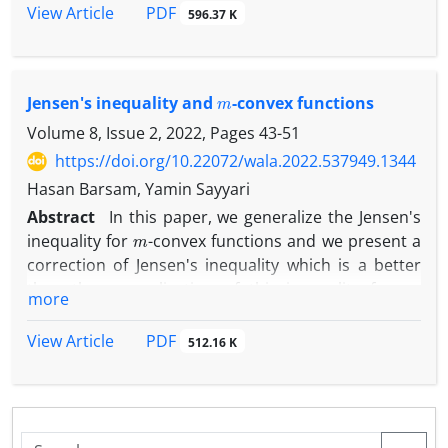
محدب
PDF
View Article
596.37 K
مورد بررسی قرار گرفته است و در ادامه بهبودها و تعمیم
هایی از نامساوی ینسن و نامساوی ینسن−مرسر برای توابع
دوبار
m
Jensen's inequality and
-convex functions
مشتق پذیر ارائه شده است، که در آن ها خاصیت به طور قوی
محدب بودن، برای تابع هدف، از قبل مفروض نیست.
Volume 8, Issue 2, 2022, Pages
43-51
همچنین نتایج مقاله [۱۸] نیز بهبود داده شده است.
https://doi.org/10.22072/wala.2022.537949.1344
Hasan Barsam, Yamin Sayyari
Abstract
In this paper, we generalize the Jensen's
m
inequality for
-convex functions and we present a
correction of Jensen's inequality which is a better
m
than the generalization of this inequality for
-
more
convex functions. ّFinally we have found new lower
and upper bounds for Jensen's discrete inequality.
PDF
View Article
512.16 K