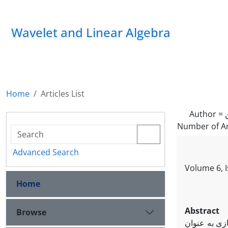
Wavelet and Linear Algebra
Home
Articles List
Author =
Number of Ar
Advanced Search
Volume 6, 
Home
Abstract
Browse
ازی به عنوان