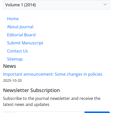
Volume 1 (2014)
انگاه
T
=
{
T
(
t
)
}
t
≥
0
Home
نسبت به شرایط اولیه حساس خواهد بود
About Journal
Editorial Board
Submit Manuscript
Contact Us
Sitemap
News
Important announcement: Some changes in policies
2025-10-20
Newsletter Subscription
Subscribe to the journal newsletter and receive the
latest news and updates