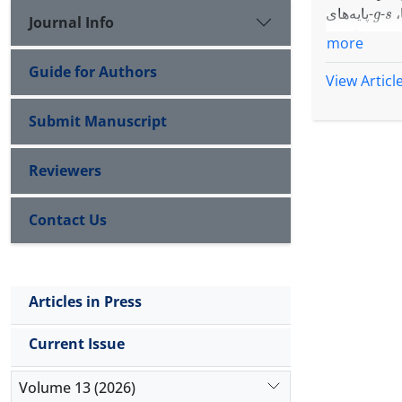
g
s
-پایه‌های
-
-
Journal Info
-توسیع یافته
more
Guide for Authors
View Articl
Submit Manuscript
Reviewers
Contact Us
Articles in Press
Current Issue
Volume 13 (2026)