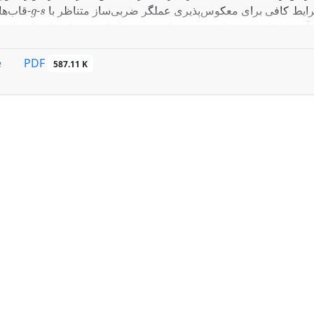
g
s
قاب‌ها،
-
 شرایط کافی برای معکوس‌پذیری عملگر ضربی‌ساز متناظر با
g
s
قاب‌ها وقاب‌های ،
-
-ن را مطرح می‌نماید. سپس، با توجه به رابطه
PDF
e
587.11 K