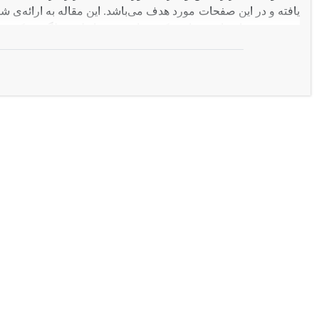
یافته و در این صفحات مورد هدف می‌باشد. این مقاله به ارائه‌ی
g
s
پایه‌های متعامد یکه پرداخته و ضابطه عملگر معکوس آ
-
ریس و
سعی در بررسی شرایط فوق برای معکوس‌پذیری عملگرضربی‌ساز و به‌دست آوردن ضابطه معکوس آن می‌نماید.