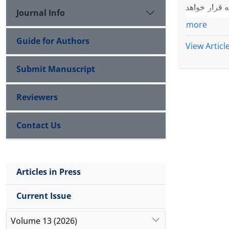
ه قرار خواهد
Journal Info
گرفت.
more
Guide for Authors
View Articl
Submit Manuscript
Reviewers
Contact Us
Articles in Press
Current Issue
Volume 13 (2026)