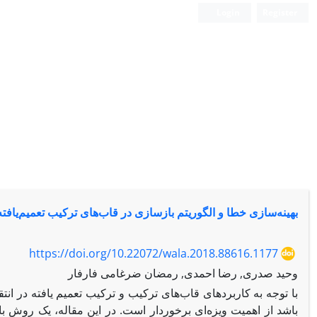
Login
Register
بهینه‌سازی خطا و الگوریتم بازسازی در قاب‌های ترکیب تعمیم‌یافته
https://doi.org/10.22072/wala.2018.88616.1177
وحید صدری, رضا احمدی, رمضان ضرغامی فارفار
با توجه به کاربردهای قاب‌های ترکیب و ترکیب تعمیم یافته در ان
باشد از اهمیت ویزه‌ای برخوردار است. در این مقاله، یک روش ب