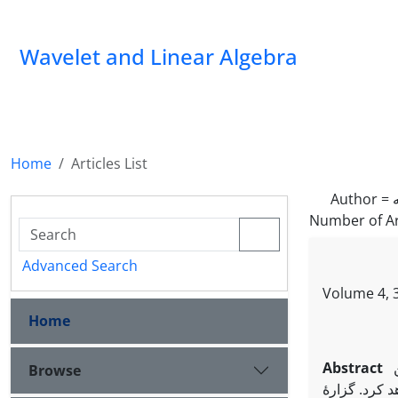
Wavelet and Linear Algebra
Home
Articles List
Author =
Number of Ar
Advanced Search
Volume 4, 3
Home
Abstract
Browse
 ‌کرد. گزارۀ