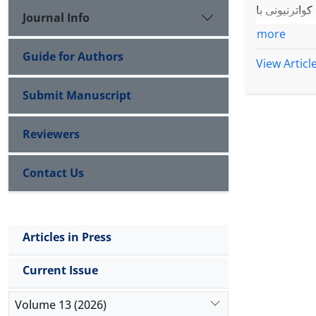
واترنیونی با
Journal Info
more
Guide for Authors
View Articl
Submit Manuscript
Reviewers
Contact Us
Articles in Press
Current Issue
Volume 13 (2026)