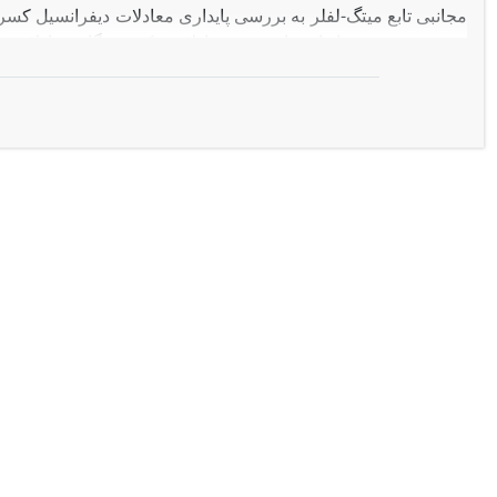
مجانبی تابع میتگ-لفلر به بررسی پایداری معادلات دیفرانسیل کسر
شده در بررسی پایداری این نوع معادلات، یک دستگاه معادلات د