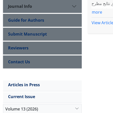
 نتایج مطرح
Journal Info
رانسیل کسری
more
Guide for Authors
View Articl
Submit Manuscript
Reviewers
Contact Us
Articles in Press
Current Issue
Volume 13 (2026)