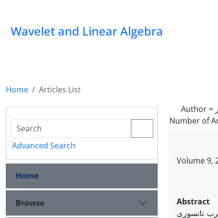
Wavelet and Linear Algebra
Home
Articles List
Author =
Number of Ar
Advanced Search
Volume 9, 2
Home
Abstract
شدند. به دلیل
Browse
ضرب تانسوری