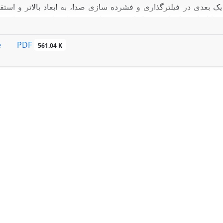
ی در فیلترگذاری و فشرده سازی صدا، به ابعاد بالاتر و استفاده
ی با اضافی یکنواخت به کمک ضرب تانسوری قاب‌ها معرفی خواهد ش
ب‌های با اضافی یکنواخت که بر اساس اجتماع قاب‌ها بیان شده اس
PDF
e
561.04 K