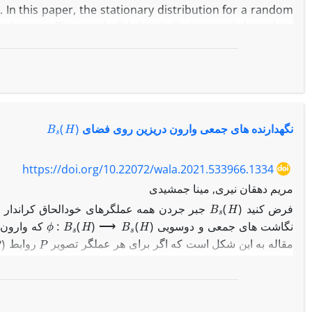
In this paper, the stationary distribution for a random
e data set. Then we build the similarity matrix based on
ter that, spectral clustering is applied on the gained
n we evaluate our method on benchmarks.
B
s
(
H
)
نگهدارنده های جمعی وارون دریزین روی فضای
https://doi.org/10.22072/wala.2021.533966.1334
مریم دهقان نیری, مینا جمشیدی
B
s
(
H
)
فرض کنید
جبر جردن همه عملگرهای خودالحاق کراندار 
ϕ
:
B
s
(
H
)
⟶
B
s
(
H
)
نگاشت های جمعی و دوسویی
که وارون د
P
مقاله به این شکل است که اگر برای هر عملگر تصویر
روابط