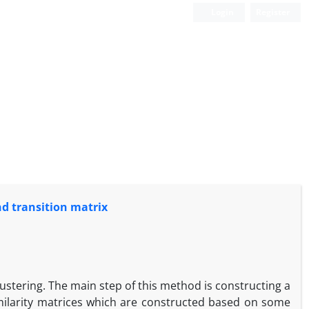
Login
Register
nd transition matrix
ustering. The main step of this method is constructing a
similarity matrices which are constructed based on some