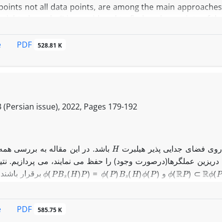
oints not all data points, are among the main approaches. 
G
weighted graph
is considered to find anchor points of th
 nodes and the weighted random walk transition matrix. Af
 matrix. We propose the theoretical discussions and the
PDF
e
528.81 K
 (Persian issue), 2022, Pages
179-192
H
روی فضای جدایی پذیر هیلبرت
باشد. در این مقاله به بررسی همه
ریزین عملگرها(درصورت وجود) را حفظ می نمایند، می پردازیم. نتی
ϕ
(
P
B
s
(
H
)
P
)
=
ϕ
(
P
)
B
s
(
H
)
ϕ
(
P
)
ϕ
(
R
P
)
⊂
R
ϕ
(
P
)
و
برقرار باشند،
U
:
H
→
H
یکانی یا پادیکانی
)
=
U
T
U
∗
T
∈
B
s
(
H
)
وجود دارد به طوری که
، برای هر
.
PDF
e
585.75 K