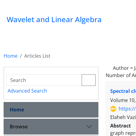
Wavelet and Linear Algebra
Home
Articles List
Author =
Number of Ar
Advanced Search
Spectral c
Volume 10,
https:/
Home
Elaheh Vazi
Abstract
Browse
graph repr