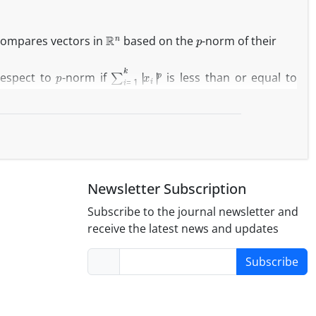
R
n
p
ompares vectors in
based on the
-norm of their
p
∑
i
=
1
k
|
x
i
|
p
respect to
-norm if
is less than or equal to
f
:
X
→
X
x
∼
y
a map
is a preserver of that relation, if
d
t preserve
-projectional equality and inequality are
Newsletter Subscription
Subscribe to the journal newsletter and
receive the latest news and updates
Subscribe