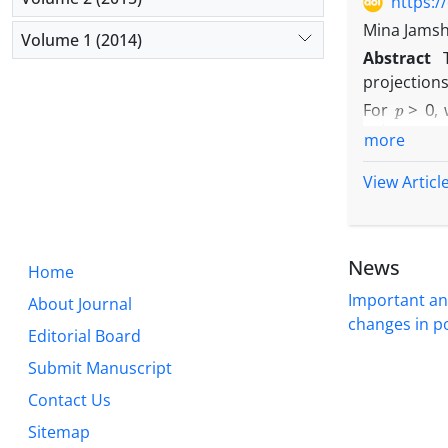
https:/
Mina Jamshi
Volume 1 (2014)
Abstract
projection
p
>
0
For
,
∑
i
=
1
k
|
y
i
|
,
more
f
(
implies
View Articl
characteriz
News
Home
Important a
About Journal
changes in po
Editorial Board
Submit Manuscript
Contact Us
Sitemap