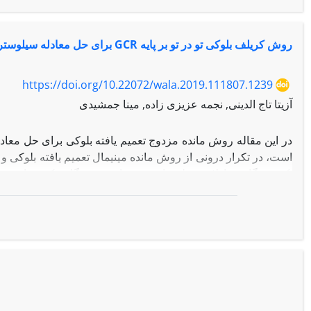
روش کریلف بلوکی تو در تو بر پایه GCR برای حل معادله سیلوستر
https://doi.org/10.22072/wala.2019.111807.1239
آزیتا تاج الدینی, نجمه عزیزی زاده, مینا جمشیدی
در این مقاله روش مانده مزدوج تعمیم یافته بلوکی برای حل معا
است، در تکرار درونی از روش مانده مینیمال تعمیم یافته بلوکی و د
یک دستگاه معادلات خطی با سمت راست چندگانه یک بردار جستج
مجموعه داده شده از بردارهای جستجو استفاده می‌شود. در این
معادلات خطی استفاده می‌شود که باعث سریعتر شدن سرعت همگرا