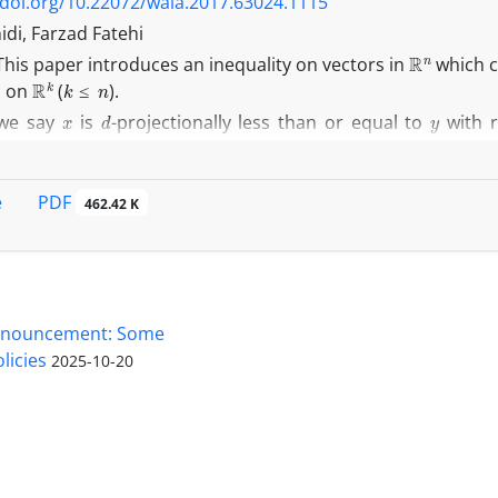
/doi.org/10.22072/wala.2017.63024.1115
di, Farzad Fatehi
R
n
This paper introduces an inequality on vectors in
which c
R
k
k
≤
n
s on
(
).
x
d
y
 we say
is
-projectionally less than or equal to
with 
p
d
≤
k
≤
n
∼
X
 for every
. For a relation
on a set
, we say 
x
)
∼
f
(
y
)
x
,
y
∈
X
, for every
. All the linear maps tha
PDF
e
462.42 K
ed in this paper.
nnouncement: Some
licies
2025-10-20