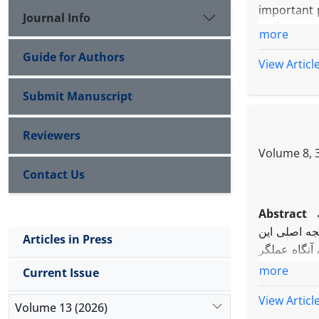
important p
Journal Info
walk on a 
more
the anchor
Guide for Authors
similarity
View Articl
Submit Manuscript
Reviewers
Volume 8, 3
Contact Us
Abstract
جه اصلی این
Articles in Press
 آنگاه عملگر
more
Current Issue
ϕ
(
T
View Articl
Volume 13 (2026)