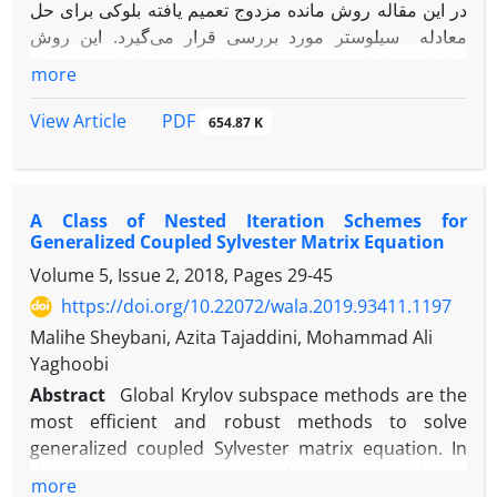
در این مقاله روش مانده مزدوج تعمیم یافته بلوکی برای حل
معادله سیلوستر مورد بررسی قرار می‌گیرد. این روش
شامل دو تکرار بیرونی و درونی است، در تکرار درونی از
more
روش مانده مینیمال تعمیم یافته بلوکی و در تکرار بیرونی از
مانده مزدوج تعمیم یافته استفاده می‌شود. در تکرار درونی با
PDF
View Article
654.87 K
حل یک دستگاه معادلات خطی با سمت راست چندگانه یک
بردار جستجوی جدید به دست می‌آید، از تکرار بیرونی برای
محاسبه تقریب بهینه روی یک مجموعه داده شده از بردارهای
A Class of Nested Iteration Schemes for
جستجو استفاده می‌شود. در اینجا در تکرار درونی از روش
Generalized Coupled Sylvester Matrix Equation
مانده مینیمال پیش شرط سازی شده برای حل دستگاه
Volume 5, Issue 2, 2018, Pages
29-45
معادلات خطی استفاده می‌شود که باعث سریعتر شدن
سرعت همگرایی می‌شود. در پایان مثال‌های عددی کارایی
https://doi.org/10.22072/wala.2019.93411.1197
الگوریتم پیشنهادی و نوع ترکیب پیش شرط ساز با آن در
Malihe Sheybani, Azita Tajaddini, Mohammad Ali
مقایسه با بعضی روش‌ها نشان می‌دهند.
Yaghoobi
Abstract
Global Krylov subspace methods are the
most efficient and robust methods to solve
generalized coupled Sylvester matrix equation. In
this paper, we propose the nested splitting
more