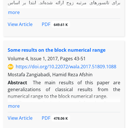
برای تانسورهای مرتبه زوج ارائه شده‌اند. ابتدا بر اساس
Z
پایه‌های ریس
مجموعه‌های شامل ‎-
C
P
more
Z
-‎درهم‌تنیده می‌سازیم.
بالای ‎-
در ادامه پایه‌های ریس
سپس به‌عنوان کاربرد، برخی از شرایط کافی برای بررسی
C
P
PDF
View Article
649.61 K
-‎درهم‌تنیده را دسته‌بندی می‌کنیم.
معین مثبت بودن تانسورهای متقارن به‌طور ضعیف از مرتبه
در آخر، مطالبی را در مورد آشفتگی و پایه‌های ریس
زوج و همچنین پایداری مجانبی سیستم‌های چندجمله‌ای زمان-
C
P
-‎درهم‌تنیده بیان می‌کنیم.
پایا بدست می‌آیند. در آخر، نتایج عددی برای نشان دادن کارایی
Some results on the block numerical range
نتایج ارائه شده‌ است.
Volume 4, Issue 1, 2017, Pages
43-51
https://doi.org/10.22072/wala.2017.51809.1088
Mostafa Zangiabadi, Hamid Reza Afshin
Abstract
The main results of this paper are
generalizations of classical results from the
numerical range to the block numerical range.
A different and simpler proof for the Perron-
more
Frobenius theory on the block numerical range of
an irreducible nonnegative matrix is given.
PDF
View Article
478.06 K
In addition, the Wielandt's lemma and the Ky Fan's