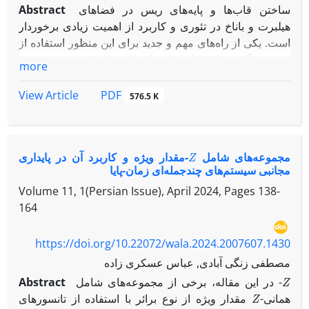
ساختن قاب‌ها و پایه‌های ریس در فضاهای
Abstract
هیلبرت و باناخ در تئوری و کاربرد از اهمیت زیادی برخوردار
است. یکی از راه‌های مهم و جدید برای این منظور استفاده از
درهم‌تنیدگی دنباله‌ها اعم از قاب‌ها و پایه‌های ریس در این
more
فضاها می‌باشد. در این میان، استفاده از چیدمان‌های متفاوت
یک قاب مقرون به‌ صرفه‌تر بوده و تغییر در چیدمان را می‌توان
PDF
View Article
576.5 K
با استفاده از جایگشت‌ها انجام داد.
قاب‌های درهم‌تنیده،
P
-‎در‌هم‌تنیده
Z
مجموعه‌های شامل ‎-
‎مقدار ویژه و کاربرد آن در پایداری
و
C
P
مجانبی سیستم‌های چند‌جمله‌ای زمان-پایا
-‎درهم‌تنیده
Volume 11, 1(Persian Issue), April 2024, Pages
138-
که اخیرا معرفی شده‌اند، با استفاده از چند قاب متفاوت
164
ساخته می‌شوند.
در این مقاله تمرکز ما روی دنباله‌های
C
P
-‎درهم‌تنیده می‌باشد.
https://doi.org/10.22072/wala.2024.2007607.1430
ابتدا ارتباط جایگشت‌ها و قاب‌های اضافه‌دار
مصطفی زنگی آبادی, عباس عسکری زاده
C
P
Z
-‎در‌هم‌تنیده را بررسی کرده و سپس پایه‌های ریس
در این مقاله، برخی از مجموعه‌های شامل ‎-
Abstract
C
P
Z
-‎درهم‌تنیده
‎-همانی
مقدار ویژه از نوع برائر با استفاده از تانسورهای ‎
را معرفی می‌کنیم و با استفاده از جایگشت‌ها، مثال‌هایی از