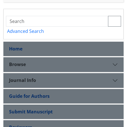
theorem on the block numerical range are
extended.
Advanced Search
Home
Browse
Journal Info
Guide for Authors
Submit Manuscript